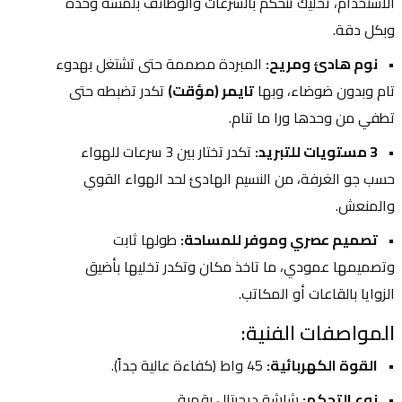
الاستخدام، تخليك تتحكم بالسرعات والوظائف بلمسة وحدة 
وبكل دقة.
نوم هادئ ومريح:
 المبردة مصممة حتى تشتغل بهدوء 
تام وبدون ضوضاء، وبها 
تايمر (مؤقت)
 تكدر تضبطه حتى 
تطفي من وحدها ورا ما تنام.
3 مستويات للتبريد:
 تكدر تختار بين 3 سرعات للهواء 
حسب جو الغرفة، من النسيم الهادئ لحد الهواء القوي 
والمنعش.
تصميم عصري وموفر للمساحة:
 طولها ثابت 
وتصميمها عمودي، ما تاخذ مكان وتكدر تخليها بأضيق 
الزوايا بالقاعات أو المكاتب.
المواصفات الفنية:
القوة الكهربائية:
 45 واط (كفاءة عالية جداً).
نوع التحكم:
 شاشة ديجيتال رقمية.