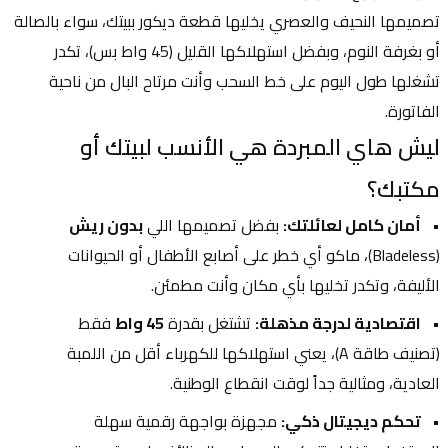
تصميمها النحيف والعصري يخليها قطعة ديكور ببيتك، سواء بالصالة 
أو بغرفة النوم، وبفضل استهلاكها القليل (45 واط بس)، تكدر 
تشغلها طول اليوم على خط السحب وأنت مرتاح البال من ناحية 
الفاتورة.
ليش هاي المبردة هي الأنسب لبيتك أو 
مكتبك؟
أمان كامل لعائلتك:
 بفضل تصميمها اللي 
بدون ريش
(Bladeless)، ماكو أي خطر على أصابع الأطفال أو الحيوانات 
الأليفة، وتكدر تخليها بأي مكان وأنت مطمئن.
اقتصادية لدرجة مذهلة:
 تشتغل بقدرة 
45 واط
 فقط 
(تصنيف طاقة A)، يعني استهلاكها للكهرباء أقل من اللمبة 
العادية، ومثالية جداً لوقت انقطاع الوطنية.
تحكم ديجيتال ذكي:
 مجهزة بواجهة رقمية سهلة 