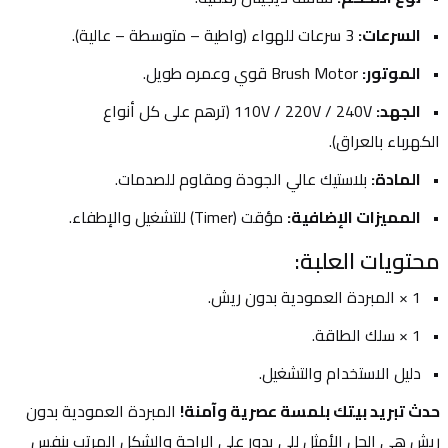
السرعات:
 3 سرعات للهواء (واطية – متوسطة – عالية).
الموتور:
 Brush Motor قوي وعمره طويل.
الجهد:
 110V / 220V / 240V (ترهم على كل أنواع 
الكهرباء بالعراق).
المادة:
 بلاستيك عالي الجودة ومقاوم للصدمات.
المميزات الإضافية:
 مؤقت (Timer) للتشغيل والإطفاء.
محتويات العلبة:
1 × المبردة العمودية بدون ريش.
1 × سلك الطاقة.
دليل الاستخدام والتشغيل.
حدث تبريد بيتك بلمسة عصرية وآمنة!
 المبردة العمودية بدون 
ريش هي الحل الأمثل للي يدور على الراحة والشكل المرتب بنفس 