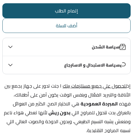
إتمام الطلب
أضف للسلة
سياسة الشحن
سياسة الاستبدال و الاسترجاع
إذ
للحصول علي جميع مستلزمات بيتك
 ا جنت تدور على جهاز يجمع بين 
الأناقة والتبريد الفعّال وبنفس الوقت يكون آمن على أطفالك، 
فهذه 
المبردة العمودية
 هي الاختيار الصح. الكثير من العوائل 
بالعراق بدت تتحول للمراوح اللي 
بدون ريش
 لأنها تعطي هواء ناعم 
ومنعش يشبه النسيم الطبيعي، وبدون الدوخة والصوت العالي اللي 
تسببه المراوح التقليدية.