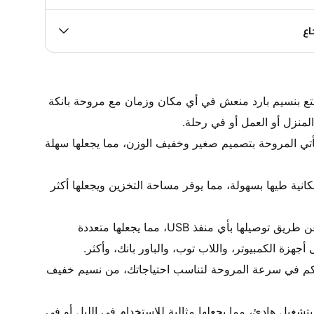
اع
• برد منعش في أي مكان: استمتع بنسيم بارد منعش في أي مكان وزمان مع مروحة بانكة 
• تصميم صغير وخفيف الوزن: تأتي المروحة بتصميم صغير وخفيف الوزن، مما يجعلها سهلة 
• قابلة للطي: تتميز المروحة بإمكانية طيها بسهولة، مما يوفر مساحة التخزين ويجعلها أكثر 
• تشغيل USB: تعمل المروحة عن طريق توصيلها بأي منفذ USB، مما يجعلها متعددة 
• قوة قابلة للتعديل: يمكنك التحكم في سرعة المروحة لتناسب احتياجاتك، من نسيم خفيف 
• هادئة التشغيل: تتميز المروحة بتشغيل هادئ، مما يجعلها مثالية للاستخدام في الليل أو في 