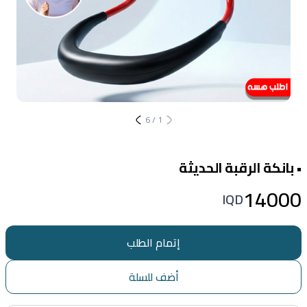
6
/
1
• بانكة الرقبة الحديثة
14000
IQD
إتمام الطلب
أضف للسلة