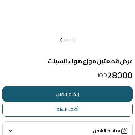
6
/
1
عرض قطعتين موزع هواء السبلت
28000
IQD
إتمام الطلب
أضف للسلة
سياسة الشحن