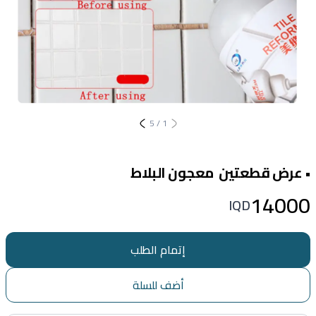
5
/
1
• عرض قطعتين معجون البلاط
14000
IQD
إتمام الطلب
أضف للسلة