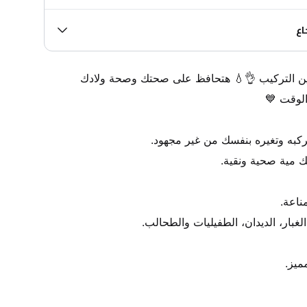
اع
عرض حكاية ✨ فلترين مية سهلين التركيب 👌💧 هتحافظ على صحتك وصحة ولادك 