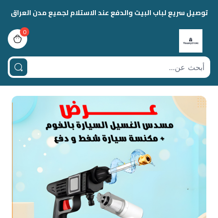
توصيل سريع لباب البيت والدفع عند الاستلام لجميع مدن العراق
0
view bag