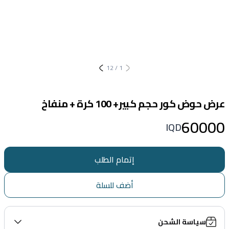
12
/
1
عرض حوض كور حجم كبير+ 100 كرة + منفاخ
60000
IQD
إتمام الطلب
أضف للسلة
سياسة الشحن