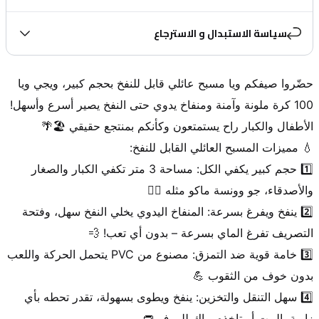
سياسة الاستبدال و الاسترجاع
حضّروا صيفكم ويا مسبح عائلي قابل للنفخ بحجم كبير، ويجي ويا 
100 كرة ملونة وآمنة ومنفاخ يدوي حتى النفخ يصير أسرع وأسهل! 
1️⃣ حجم كبير يكفي الكل: مساحة 3 متر تكفي الكبار والصغار 
2️⃣ ينفخ ويفرغ بسرعة: المنفاخ اليدوي يخلي النفخ سهل، وفتحة 
3️⃣ خامة قوية ضد التمزق: مصنوع من PVC يتحمل الحركة واللعب 
4️⃣ سهل التنقل والتخزين: ينفخ ويطوى بسهولة، تقدر تحطه بأي 