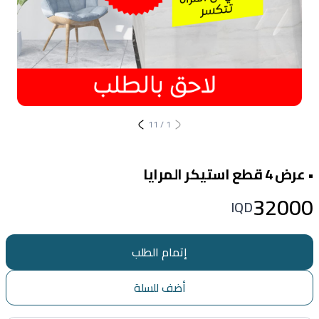
11
/
1
• عرض 4 قطع استيكر المرايا
32000
IQD
إتمام الطلب
أضف للسلة